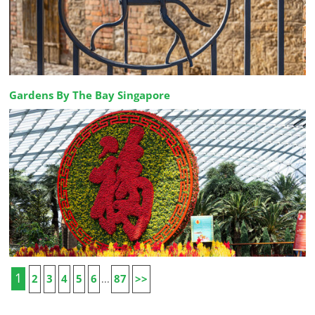
Gardens By The Bay Singapore
1
2
3
4
5
6
87
>>
...