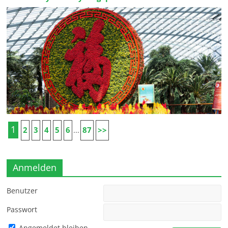
1
2
3
4
5
6
87
>>
...
Anmelden
Benutzer
Passwort
Angemeldet bleiben