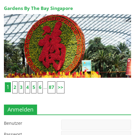
Gardens By The Bay Singapore
1
2
3
4
5
6
87
>>
...
Anmelden
Benutzer
Passwort