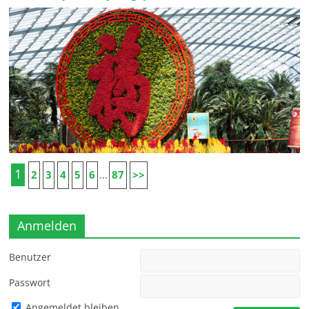
1
2
3
4
5
6
87
>>
...
Anmelden
Benutzer
Passwort
Angemeldet bleiben