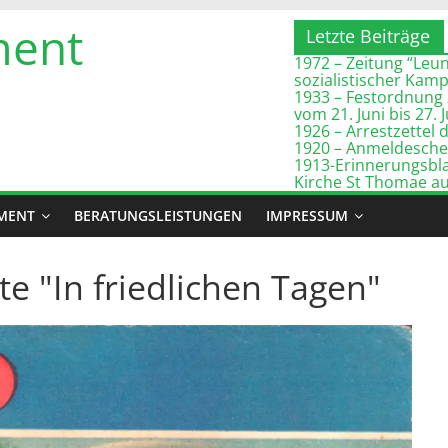
ment
Letzte Beiträge
1972 – Zeitung “Leuna
sozialistischer Kam
1933 – Festordnung 
vom 21. Juni bis 27. 
1926 – Arrestzette
1920 – Anmeldeschei
1913-Erinnerungsbla
Kirche St Thomae a
MENT
BERATUNGSLEISTUNGEN
IMPRESSUM
rte "In friedlichen Tagen"