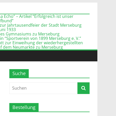
 Echo” – Artikel “Erfolgreich ist unser
pfbund”
zur Jahrtausendfeier der Stadt Merseburg
Juni 1933
l des Gymnasiums zu Merseburg
n “Sportverein von 1899 Merseburg e. V.”
tt zur Einweihung der wiederhergestellten
uf dem Neumarkte zu Merseburg
Suche
Bestellung