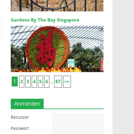
Gardens By The Bay Singapore
1
2
3
4
5
6
87
>>
...
Anmelden
Benutzer
Passwort