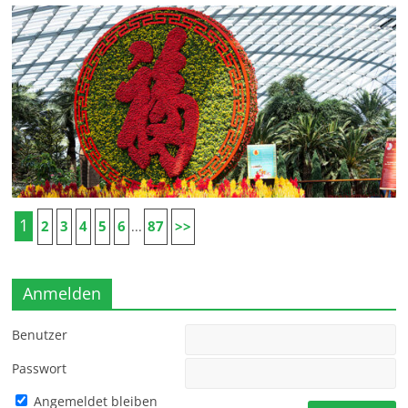
1
2
3
4
5
6
87
>>
...
Anmelden
Benutzer
Passwort
Angemeldet bleiben