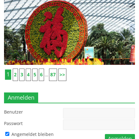
1
2
3
4
5
6
87
>>
...
Anmelden
Benutzer
Passwort
Angemeldet bleiben