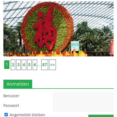
1
2
3
4
5
6
87
>>
...
Anmelden
Benutzer
Passwort
Angemeldet bleiben