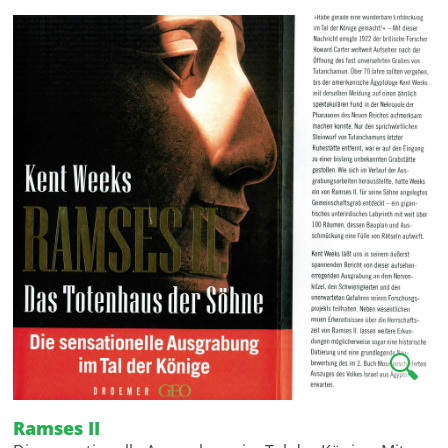
🔍
Ramses II