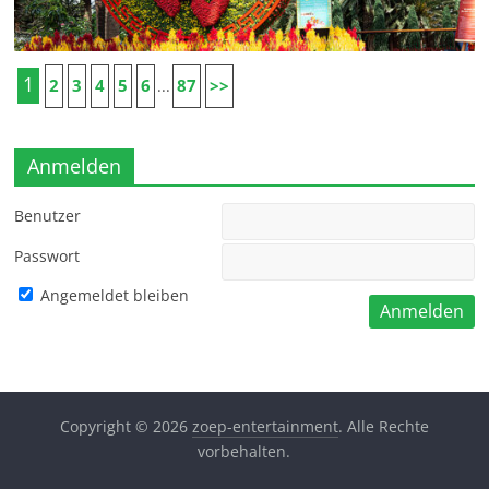
1
2
3
4
5
6
87
>>
...
Anmelden
Benutzer
Passwort
Angemeldet bleiben
Copyright © 2026
zoep-entertainment
. Alle Rechte
vorbehalten.