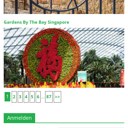
Gardens By The Bay Singapore
1
2
3
4
5
6
87
>>
...
Anmelden