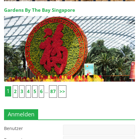
Gardens By The Bay Singapore
1
2
3
4
5
6
87
>>
...
Anmelden
Benutzer