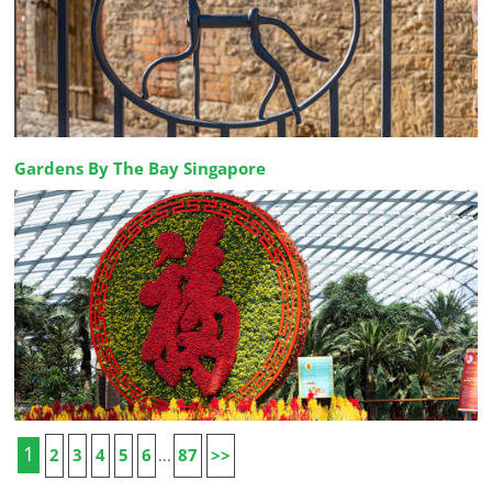
Gardens By The Bay Singapore
1
2
3
4
5
6
87
>>
...