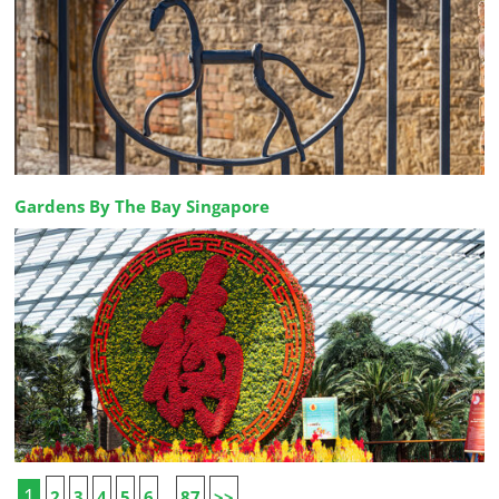
Gardens By The Bay Singapore
1
2
3
4
5
6
87
>>
...