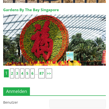
Gardens By The Bay Singapore
1
2
3
4
5
6
87
>>
...
Anmelden
Benutzer