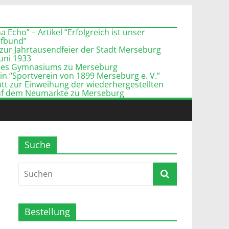
 Echo” – Artikel “Erfolgreich ist unser
pfbund”
zur Jahrtausendfeier der Stadt Merseburg
Juni 1933
l des Gymnasiums zu Merseburg
n “Sportverein von 1899 Merseburg e. V.”
tt zur Einweihung der wiederhergestellten
uf dem Neumarkte zu Merseburg
Suche
Bestellung