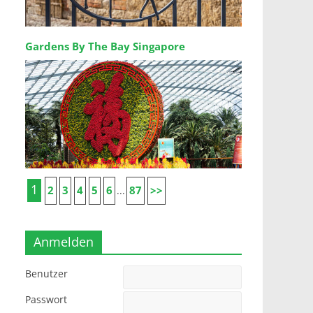
Gardens By The Bay Singapore
1
2
3
4
5
6
87
>>
...
Anmelden
Benutzer
Passwort