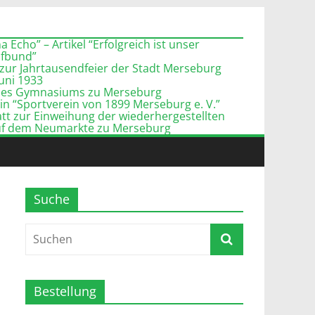
 Echo” – Artikel “Erfolgreich ist unser
pfbund”
zur Jahrtausendfeier der Stadt Merseburg
Juni 1933
l des Gymnasiums zu Merseburg
n “Sportverein von 1899 Merseburg e. V.”
tt zur Einweihung der wiederhergestellten
uf dem Neumarkte zu Merseburg
Suche
Bestellung