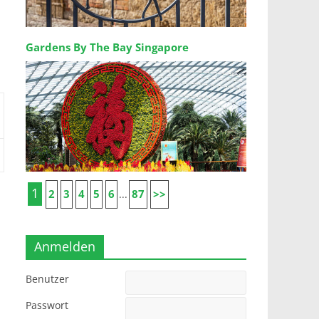
Gardens By The Bay Singapore
1
2
3
4
5
6
87
>>
...
Anmelden
Benutzer
Passwort