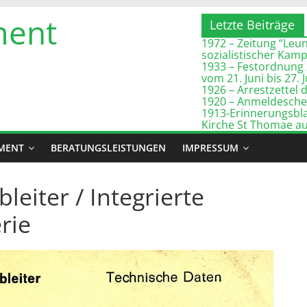
ment
Letzte Beiträge
1972 – Zeitung “Leuna
sozialistischer Kam
1933 – Festordnung 
vom 21. Juni bis 27. 
1926 – Arrestzette
1920 – Anmeldeschei
1913-Erinnerungsbla
Kirche St Thomae a
MENT
BERATUNGSLEISTUNGEN
IMPRESSUM
eiter / Integrierte
rie