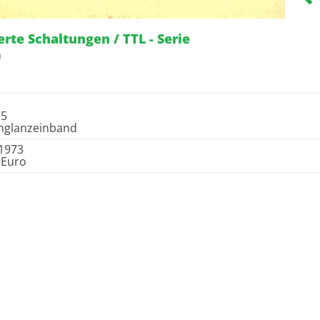
erte Schaltungen / TTL - Serie
n
15
hglanzeinband
1973
 Euro