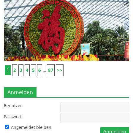
1
2
3
4
5
6
87
>>
...
Anmelden
Benutzer
Passwort
Angemeldet bleiben