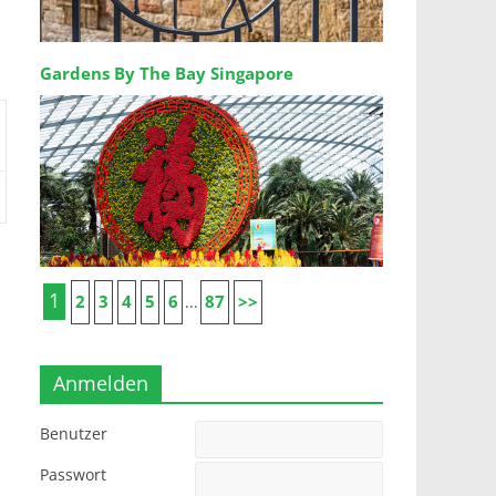
Gardens By The Bay Singapore
1
2
3
4
5
6
87
>>
...
Anmelden
Benutzer
Passwort