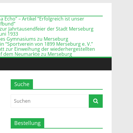
 Echo” – Artikel “Erfolgreich ist unser
pfbund”
zur Jahrtausendfeier der Stadt Merseburg
Juni 1933
l des Gymnasiums zu Merseburg
n “Sportverein von 1899 Merseburg e. V.”
tt zur Einweihung der wiederhergestellten
uf dem Neumarkte zu Merseburg
Suche
Bestellung