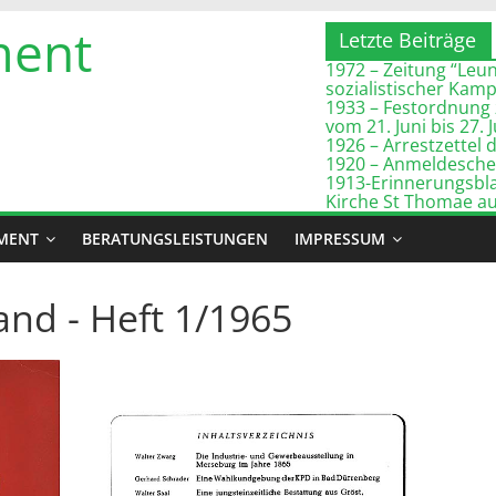
ment
Letzte Beiträge
1972 – Zeitung “Leuna
sozialistischer Kam
1933 – Festordnung 
vom 21. Juni bis 27. 
1926 – Arrestzette
1920 – Anmeldeschei
1913-Erinnerungsbla
Kirche St Thomae a
MENT
BERATUNGSLEISTUNGEN
IMPRESSUM
nd - Heft 1/1965