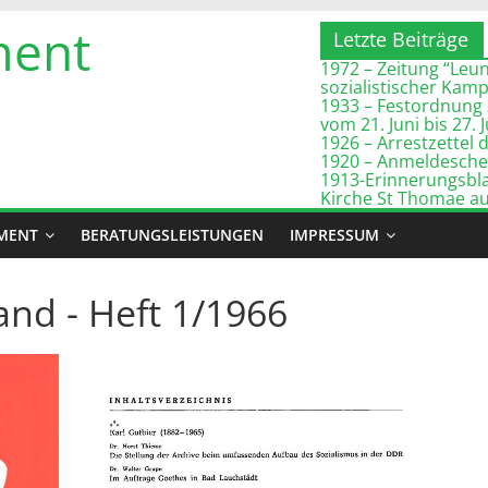
ment
Letzte Beiträge
1972 – Zeitung “Leuna
sozialistischer Kam
1933 – Festordnung 
vom 21. Juni bis 27. 
1926 – Arrestzette
1920 – Anmeldeschei
1913-Erinnerungsbla
Kirche St Thomae a
MENT
BERATUNGSLEISTUNGEN
IMPRESSUM
nd - Heft 1/1966