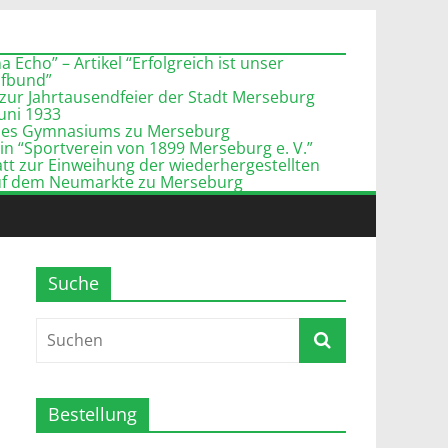
 Echo” – Artikel “Erfolgreich ist unser
pfbund”
zur Jahrtausendfeier der Stadt Merseburg
Juni 1933
l des Gymnasiums zu Merseburg
n “Sportverein von 1899 Merseburg e. V.”
tt zur Einweihung der wiederhergestellten
uf dem Neumarkte zu Merseburg
Suche
Bestellung