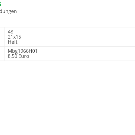
6
ldungen
48
21x15
Heft
Mbg1966H01
8,50 Euro