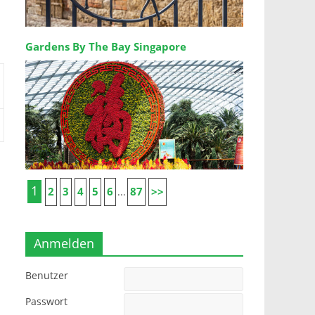
Gardens By The Bay Singapore
1
2
3
4
5
6
87
>>
...
Anmelden
Benutzer
Passwort