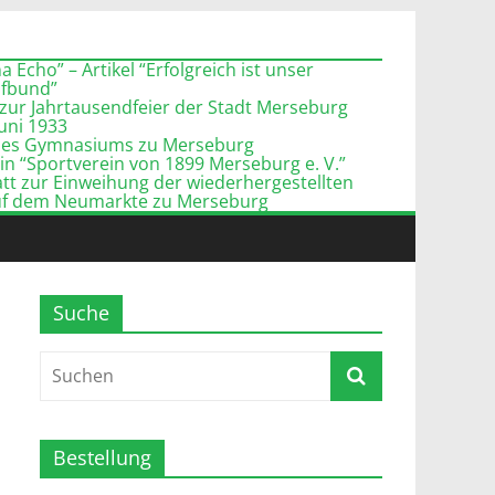
 Echo” – Artikel “Erfolgreich ist unser
pfbund”
zur Jahrtausendfeier der Stadt Merseburg
Juni 1933
l des Gymnasiums zu Merseburg
n “Sportverein von 1899 Merseburg e. V.”
tt zur Einweihung der wiederhergestellten
uf dem Neumarkte zu Merseburg
Suche
Bestellung