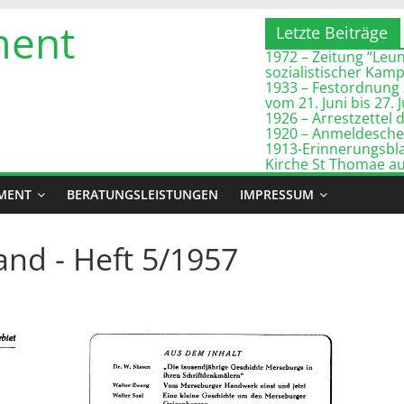
ment
Letzte Beiträge
1972 – Zeitung “Leuna
sozialistischer Kam
1933 – Festordnung 
vom 21. Juni bis 27. 
1926 – Arrestzette
1920 – Anmeldeschei
1913-Erinnerungsbla
Kirche St Thomae a
MENT
BERATUNGSLEISTUNGEN
IMPRESSUM
nd - Heft 5/1957