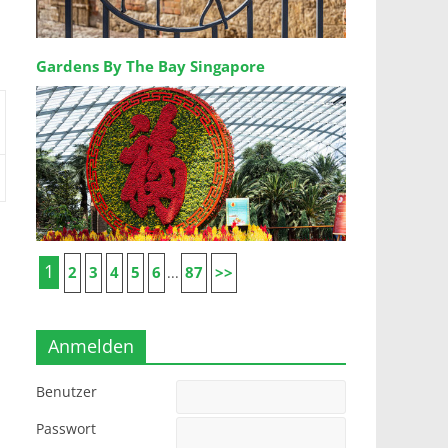
Gardens By The Bay Singapore
1
2
3
4
5
6
87
>>
...
Anmelden
Benutzer
Passwort