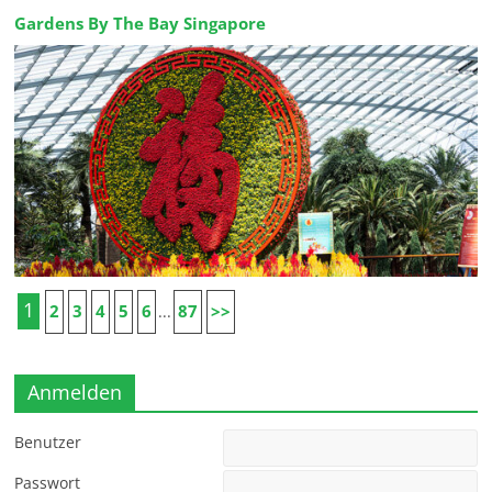
Gardens By The Bay Singapore
1
2
3
4
5
6
87
>>
...
Anmelden
Benutzer
Passwort