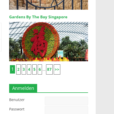
Gardens By The Bay Singapore
1
2
3
4
5
6
87
>>
...
Anmelden
Benutzer
Passwort