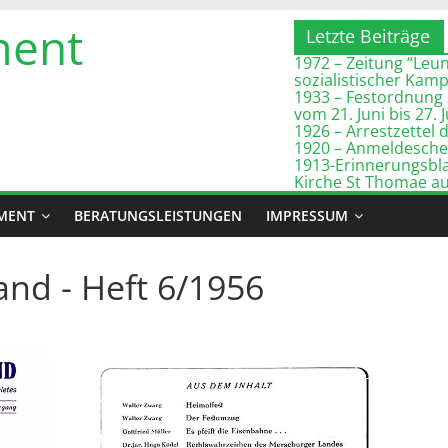
ment
Letzte Beiträge
1972 – Zeitung “Leuna
sozialistischer Kam
1933 – Festordnung 
vom 21. Juni bis 27. 
1926 – Arrestzette
1920 – Anmeldeschei
1913-Erinnerungsbla
Kirche St Thomae a
MENT
BERATUNGSLEISTUNGEN
IMPRESSUM
nd - Heft 6/1956