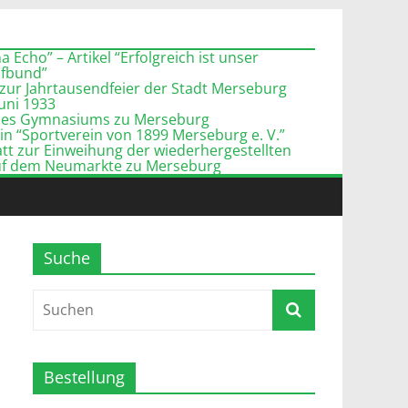
 Echo” – Artikel “Erfolgreich ist unser
pfbund”
zur Jahrtausendfeier der Stadt Merseburg
Juni 1933
l des Gymnasiums zu Merseburg
n “Sportverein von 1899 Merseburg e. V.”
tt zur Einweihung der wiederhergestellten
uf dem Neumarkte zu Merseburg
Suche
Bestellung