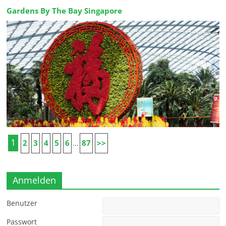
Gardens By The Bay Singapore
1
2
3
4
5
6
87
>>
...
Anmelden
Benutzer
Passwort