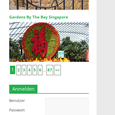
Gardens By The Bay Singapore
1
2
3
4
5
6
87
>>
...
Anmelden
Benutzer
Passwort