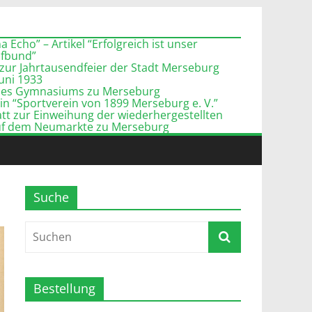
 Echo” – Artikel “Erfolgreich ist unser
pfbund”
zur Jahrtausendfeier der Stadt Merseburg
Juni 1933
l des Gymnasiums zu Merseburg
n “Sportverein von 1899 Merseburg e. V.”
tt zur Einweihung der wiederhergestellten
uf dem Neumarkte zu Merseburg
Suche
Bestellung