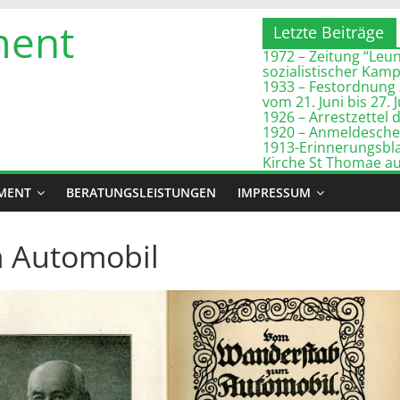
ment
Letzte Beiträge
1972 – Zeitung “Leuna
sozialistischer Kam
1933 – Festordnung 
vom 21. Juni bis 27. 
1926 – Arrestzette
1920 – Anmeldeschei
1913-Erinnerungsbla
Kirche St Thomae a
MENT
BERATUNGSLEISTUNGEN
IMPRESSUM
 Automobil