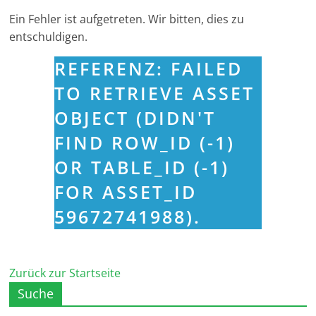
Ein Fehler ist aufgetreten. Wir bitten, dies zu
entschuldigen.
REFERENZ: FAILED
TO RETRIEVE ASSET
OBJECT (DIDN'T
FIND ROW_ID (-1)
OR TABLE_ID (-1)
FOR ASSET_ID
59672741988).
Zurück zur Startseite
Suche