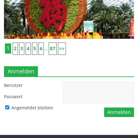
1
2
3
4
5
6
87
>>
...
Anmelden
Benutzer
Passwort
Angemeldet bleiben