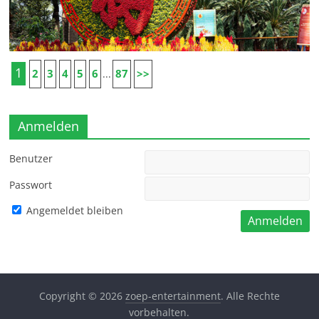
1
2
3
4
5
6
87
>>
...
Anmelden
Benutzer
Passwort
Angemeldet bleiben
Copyright © 2026
zoep-entertainment
. Alle Rechte
vorbehalten.