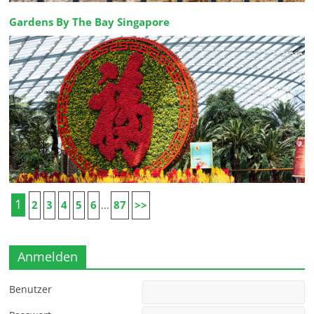
Gardens By The Bay Singapore
1
2
3
4
5
6
87
>>
...
Anmelden
Benutzer