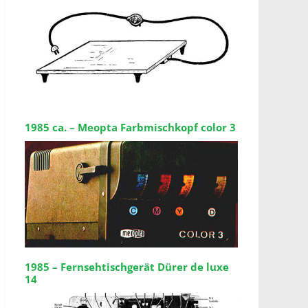
1985 ca. – Meopta Farbmischkopf color 3
1985 – Fernsehtischgerät Dürer de luxe
14