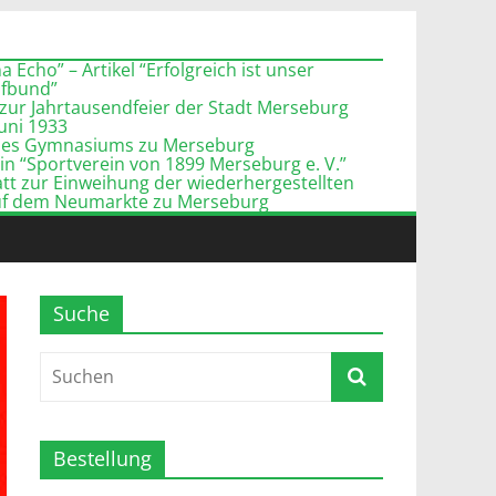
 Echo” – Artikel “Erfolgreich ist unser
pfbund”
zur Jahrtausendfeier der Stadt Merseburg
Juni 1933
l des Gymnasiums zu Merseburg
n “Sportverein von 1899 Merseburg e. V.”
tt zur Einweihung der wiederhergestellten
uf dem Neumarkte zu Merseburg
Suche
Bestellung