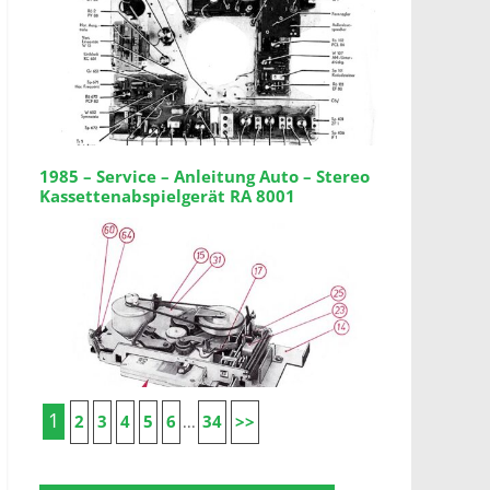
1985 – Service – Anleitung Auto – Stereo
Kassettenabspielgerät RA 8001
1
2
3
4
5
6
34
>>
...