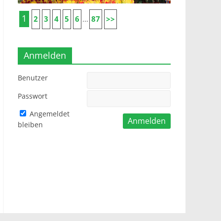
1
2
3
4
5
6
87
>>
...
Anmelden
Benutzer
Passwort
Angemeldet
bleiben