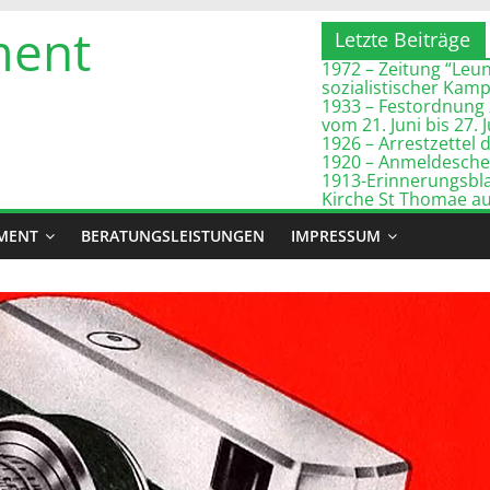
ment
Letzte Beiträge
1972 – Zeitung “Leuna
sozialistischer Kam
1933 – Festordnung 
vom 21. Juni bis 27. 
1926 – Arrestzette
1920 – Anmeldeschei
1913-Erinnerungsbla
Kirche St Thomae a
MENT
BERATUNGSLEISTUNGEN
IMPRESSUM