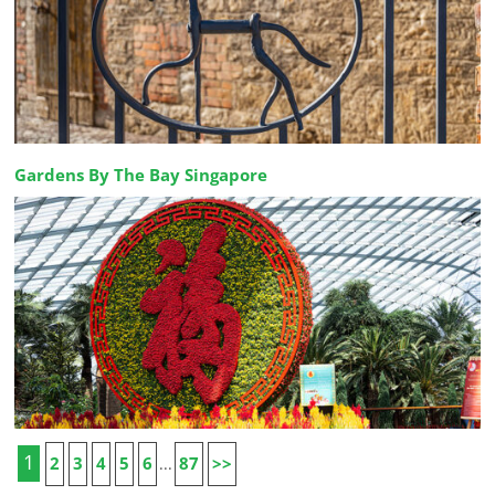
Gardens By The Bay Singapore
1
2
3
4
5
6
87
>>
...