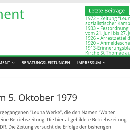
ment
Letzte Beiträge
1972 – Zeitung “Leuna
sozialistischer Kam
1933 – Festordnung 
vom 21. Juni bis 27. 
1926 – Arrestzette
1920 – Anmeldeschei
1913-Erinnerungsbla
Kirche St Thomae a
MENT
BERATUNGSLEISTUNGEN
IMPRESSUM
m 5. Oktober 1979
rgegangenen “Leuna Werke”, die den Namen “Walter
eine Betriebszeitung. Die hier abgebildete Betriebszeitung
R. Die Zeitung versucht die Erfolge der bisherigen