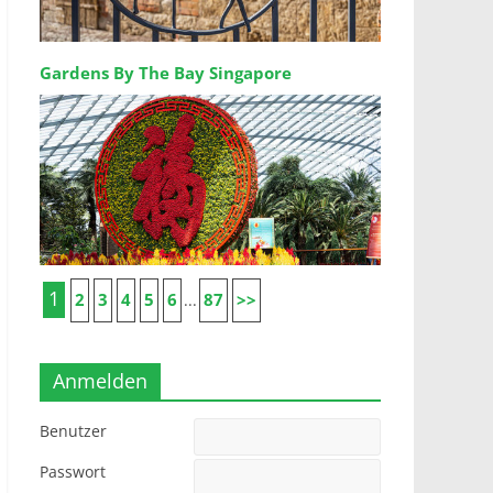
Gardens By The Bay Singapore
1
2
3
4
5
6
87
>>
...
Anmelden
Benutzer
Passwort