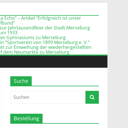
 Echo” – Artikel “Erfolgreich ist unser
pfbund”
zur Jahrtausendfeier der Stadt Merseburg
Juni 1933
l des Gymnasiums zu Merseburg
n “Sportverein von 1899 Merseburg e. V.”
tt zur Einweihung der wiederhergestellten
uf dem Neumarkte zu Merseburg
Suche
Bestellung