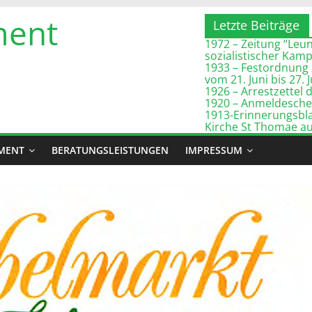
ment
Letzte Beiträge
1972 – Zeitung “Leuna
sozialistischer Kam
1933 – Festordnung 
vom 21. Juni bis 27. 
1926 – Arrestzette
1920 – Anmeldeschei
1913-Erinnerungsbla
Kirche St Thomae a
MENT
BERATUNGSLEISTUNGEN
IMPRESSUM