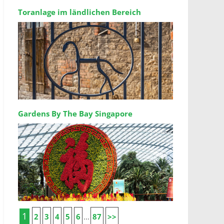
Toranlage im ländlichen Bereich
Gardens By The Bay Singapore
1
2
3
4
5
6
87
>>
...