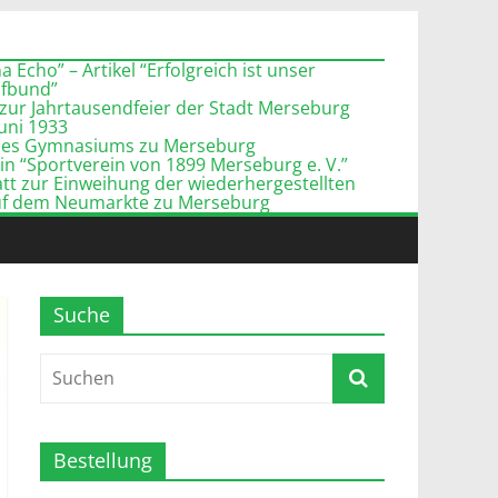
 Echo” – Artikel “Erfolgreich ist unser
pfbund”
zur Jahrtausendfeier der Stadt Merseburg
Juni 1933
l des Gymnasiums zu Merseburg
n “Sportverein von 1899 Merseburg e. V.”
tt zur Einweihung der wiederhergestellten
uf dem Neumarkte zu Merseburg
Suche
Bestellung