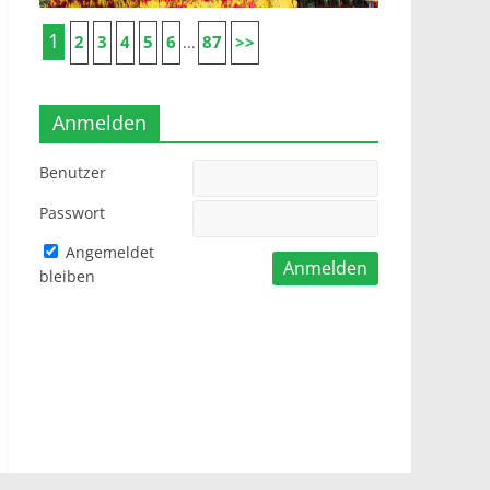
1
2
3
4
5
6
87
>>
...
Anmelden
Benutzer
Passwort
Angemeldet
bleiben