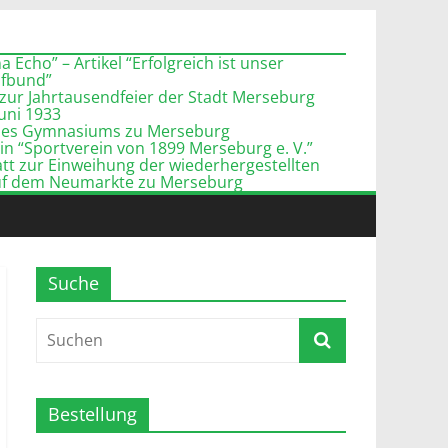
 Echo” – Artikel “Erfolgreich ist unser
pfbund”
zur Jahrtausendfeier der Stadt Merseburg
Juni 1933
l des Gymnasiums zu Merseburg
n “Sportverein von 1899 Merseburg e. V.”
tt zur Einweihung der wiederhergestellten
uf dem Neumarkte zu Merseburg
Suche
Bestellung