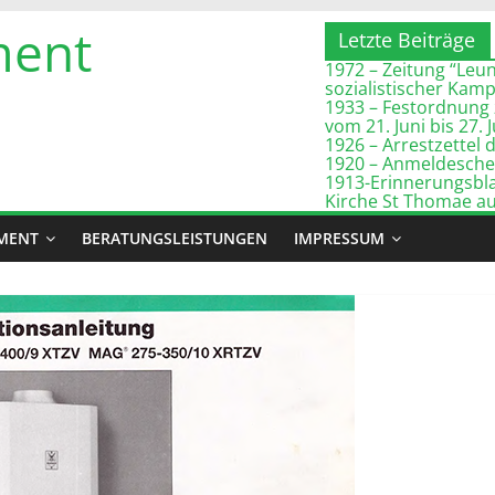
ment
Letzte Beiträge
1972 – Zeitung “Leuna
sozialistischer Kam
1933 – Festordnung 
vom 21. Juni bis 27. 
1926 – Arrestzette
1920 – Anmeldeschei
1913-Erinnerungsbla
Kirche St Thomae a
MENT
BERATUNGSLEISTUNGEN
IMPRESSUM