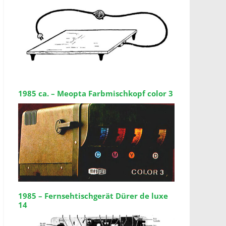
1985 ca. – Meopta Farbmischkopf color 3
1985 – Fernsehtischgerät Dürer de luxe
14