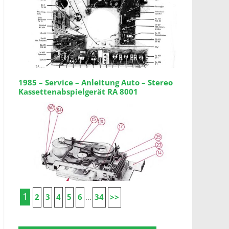
1985 – Service – Anleitung Auto – Stereo
Kassettenabspielgerät RA 8001
1
2
3
4
5
6
34
>>
...