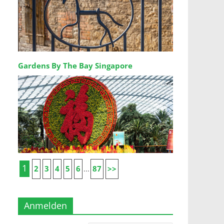
Gardens By The Bay Singapore
1
2
3
4
5
6
87
>>
...
Anmelden