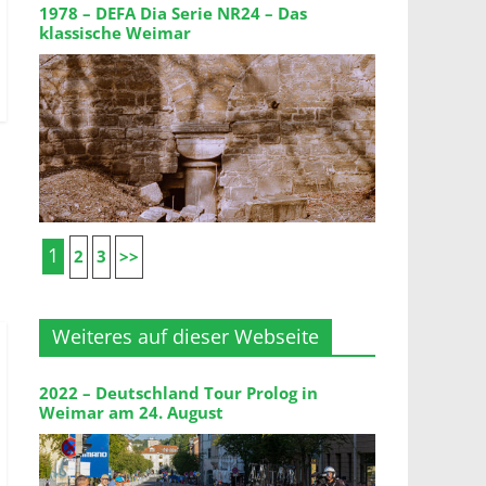
1978 – DEFA Dia Serie NR24 – Das
klassische Weimar
1
2
3
>>
Weiteres auf dieser Webseite
2022 – Deutschland Tour Prolog in
Weimar am 24. August