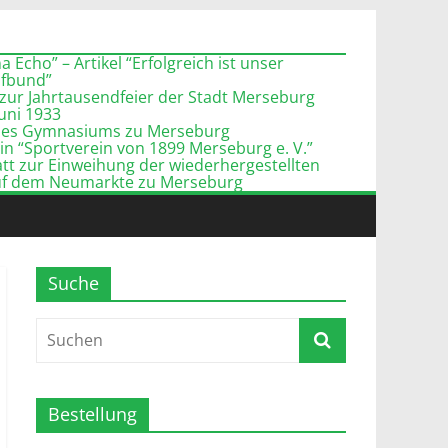
 Echo” – Artikel “Erfolgreich ist unser
pfbund”
zur Jahrtausendfeier der Stadt Merseburg
Juni 1933
l des Gymnasiums zu Merseburg
n “Sportverein von 1899 Merseburg e. V.”
tt zur Einweihung der wiederhergestellten
uf dem Neumarkte zu Merseburg
Suche
Bestellung