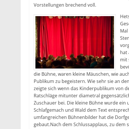
Vorstellungen brechend voll.
Hets
Ges
Mal
Ste
vor
hat
mit
bev
die Bühne, waren kleine Mäuschen, wie auc
Publikum zu begeistern. Wie sehr sie an den
zeigte sich wenn das Kinderpublikum von de
Ratschläge mitunter diametral gegensätzlic
Zuschauer bei. Die kleine Bühne wurde ein
Schlafgemach und Wald dem Text entsprech
umfangreichen Bühnenbilder hat die Dorfg
gebaut.Nach dem Schlussapplaus, zu dem si