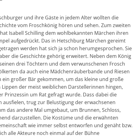
chburger und ihre Gäste in jedem Alter wollten die
chichte vom Froschkönig hören und sehen. Zum zweiten
 hat Isabell Schilling dem wohlbekannten Märchen ihren
mpel aufgedrückt. Das in Hetschburg Märchen gereimt
getragen werden hat sich ja schon herumgesprochen. Sie
 aber die Geschichte gehörig erweitert. Neben dem König
 seinen drei Töchtern und dem verwunschenen Frosch
ölkerten da auch eine Mädchenräuberbande und Riesen
h ein großer Bär gekommen, um das kleine und große
 Lippen der meist weiblichen Darstellerinnen hingen,
r Prinzessin um Rat gefragt wurde. Dass dabei die
h ausfielen, trug zur Belustigung der erwachsenen
 um das andere Mal umgebaut, um Brunnen, Schloss,
end darzustellen. Die Kostüme und die erwähnten
emeinschaft wie immer selbst entworfen und genäht bzw.
ch alle Akteure noch einmal auf der Bühne