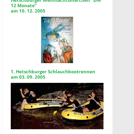
Hetschburger Weihnachtsmärchen “Die
12 Monate”
am 10. 12. 2005
1. Hetschburger Schlauchbootrennen
am 03. 09. 2005