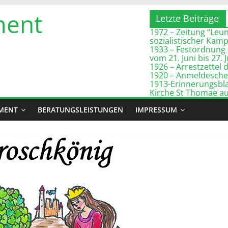
ment
Letzte Beiträge
1972 – Zeitung “Leuna
sozialistischer Kam
1933 – Festordnung 
vom 21. Juni bis 27. 
1926 – Arrestzette
1920 – Anmeldeschei
1913-Erinnerungsbla
Kirche St Thomae a
MENT
BERATUNGSLEISTUNGEN
IMPRESSUM