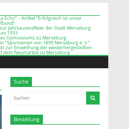
 Echo” – Artikel “Erfolgreich ist unser
pfbund”
zur Jahrtausendfeier der Stadt Merseburg
Juni 1933
l des Gymnasiums zu Merseburg
n “Sportverein von 1899 Merseburg e. V.”
tt zur Einweihung der wiederhergestellten
uf dem Neumarkte zu Merseburg
Suche
Bestellung