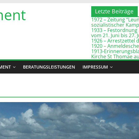
ment
Letzte Beiträge
1972 – Zeitung “Leuna
sozialistischer Kam
1933 – Festordnung 
vom 21. Juni bis 27. 
1926 – Arrestzette
1920 – Anmeldeschei
1913-Erinnerungsbla
Kirche St Thomae a
MENT
BERATUNGSLEISTUNGEN
IMPRESSUM