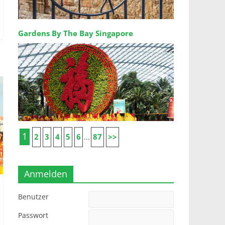
Gardens By The Bay Singapore
1
2
3
4
5
6
87
>>
...
Anmelden
Benutzer
Passwort